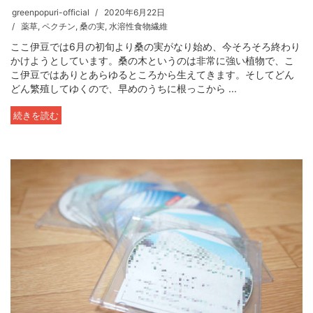
greenpopuri-official
2020年6月22日
薬草
,
ペクチン
,
桑の実
,
水溶性食物繊維
ここ伊豆では6月の初旬より桑の実がなり始め、今そろそろ終わり
かけようとしています。桑の木というのは非常に強い植物で、こ
こ伊豆ではありとあらゆるところから生えてきます。そしてどん
どん繁殖してゆくので、早めのうちに根っこから ...
続きを読む