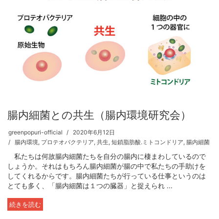
腸内細菌との共生（腸内環境研究会）
greenpopuri-official
2020年6月12日
腸内環境
,
プロテオバクテリア
,
共生
,
短鎖脂肪酸.ミトコンドリア
,
腸内細菌
私たちは何故腸内細菌たちを自分の腸内に棲まわしているので
しょうか。それはもちろん腸内細菌が腸の中で私たちの手助けを
してくれるからです。腸内細菌たちが行っている仕事というのは
とても多く、「腸内細菌は１つの臓器」と捉えられ ...
続きを読む