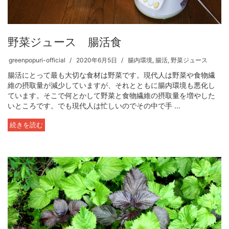
野菜ジュース 腸活食
greenpopuri-official
2020年6月5日
腸内環境
,
腸活
,
野菜ジュース
腸活にとって最も大切な食材は野菜です。現代人は野菜や食物繊
維の摂取量が減少していますが、それとともに腸内環境も悪化し
ています。そこで何とかして野菜と食物繊維の摂取量を増やした
いところです。でも現代人は忙しいのでその中で手 ...
続きを読む