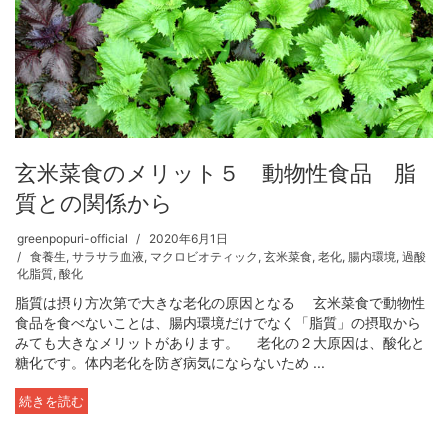
玄米菜食のメリット５ 動物性食品 脂
質との関係から
greenpopuri-official
2020年6月1日
食養生
,
サラサラ血液
,
マクロビオティック
,
玄米菜食
,
老化
,
腸内環境
,
過酸
化脂質
,
酸化
脂質は摂り方次第で大きな老化の原因となる 玄米菜食で動物性
食品を食べないことは、腸内環境だけでなく「脂質」の摂取から
みても大きなメリットがあります。 老化の２大原因は、酸化と
糖化です。体内老化を防ぎ病気にならないため ...
続きを読む