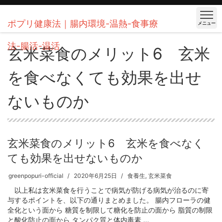
ポプリ健康法｜腸内環境-温熱-食事療
メニュー
法-腸活-温活
玄米菜食のメリット6 玄米
を食べなくても効果を出せ
ないものか
玄米菜食のメリット6 玄米を食べなく
ても効果を出せないものか
greenpopuri-official
2020年6月25日
食養生
,
玄米菜食
以上私は玄米菜食を行うことで病気が防げる病気が治るのに寄
与するポイントを、以下の通りまとめました。 腸内フローラの健
全化という面から 糖質を制限して糖化を防止の面から 脂質の制限
と酸化防止の面から タンパク質と体内毒素 ...