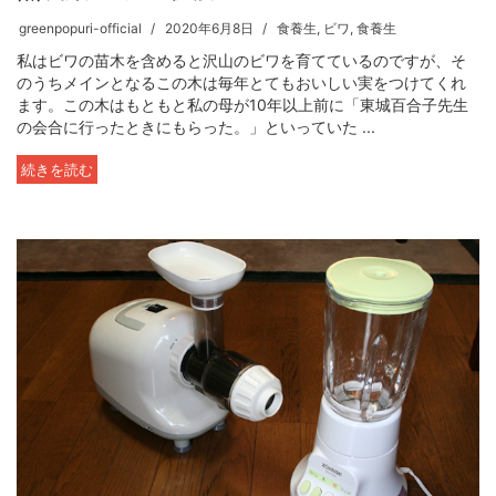
greenpopuri-official
2020年6月8日
食養生
,
ビワ
,
食養生
私はビワの苗木を含めると沢山のビワを育てているのですが、そ
のうちメインとなるこの木は毎年とてもおいしい実をつけてくれ
ます。この木はもともと私の母が10年以上前に「東城百合子先生
の会合に行ったときにもらった。」といっていた ...
続きを読む