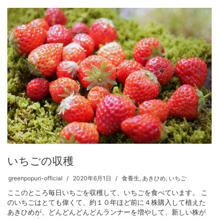
いちごの収穫
greenpopuri-official
2020年6月1日
食養生
,
あきひめ
,
いちご
ここのところ毎日いちごを収穫して、いちごを食べています。 こ
のいちごはとても偉くて、約１０年ほど前に４株購入して植えた
あきひめが、どんどんどんどんランナーを増やして、新しい株が