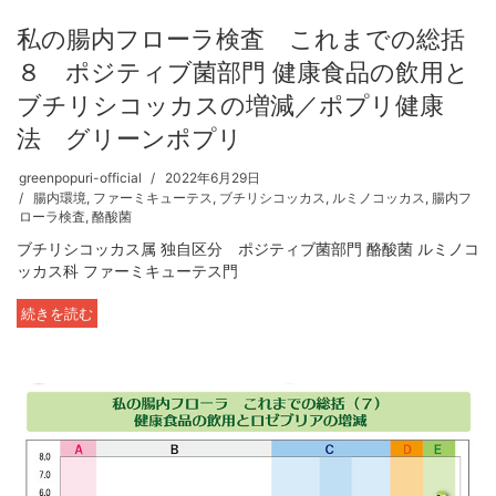
私の腸内フローラ検査 これまでの総括
８ ポジティブ菌部門 健康食品の飲用と
ブチリシコッカスの増減／ポプリ健康
法 グリーンポプリ
greenpopuri-official
2022年6月29日
腸内環境
,
ファーミキューテス
,
ブチリシコッカス
,
ルミノコッカス
,
腸内フ
ローラ検査
,
酪酸菌
ブチリシコッカス属 独自区分 ポジティブ菌部門 酪酸菌 ルミノコ
ッカス科 ファーミキューテス門
続きを読む