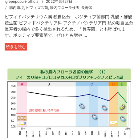
greenpopuri-official
2022年6月27日
腸内環境
,
ビフィズス菌
,
腸内フローラ検査
,
長寿菌
ビフィドバクテリウム属 独自区分 ポジティブ菌部門 乳酸・酢酸
産生菌 ビフィドバクテリア科 アクチノバクテリア門 私の独自区分
長寿者の腸内で多く検出されるため、「長寿菌」とも呼ばれま
す。ポジティブ要素菌で、ぜひとも増や ...
続きを読む