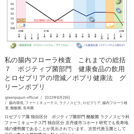
私の腸内フローラ検査 これまでの総括
７ ポジティブ菌部門 健康食品の飲用
とロゼブリアの増減／ポプリ健康法 グ
リーンポプリ
greenpopuri-official
2022年6月29日
腸内環境
,
ファーミキューテス
,
ラクノスピラ
,
ロゼブリア
,
腸内フローラ検
査
,
酪酸菌
,
長寿菌
ロゼブリア属 独自区分 ポジティブ菌部門 酪酸菌 ラクノスピラ科
ファーミキューテス門 独自区分 京丹後市コホート研究でも長寿地
域の優勢菌であることが見出されています。次世代善玉菌として