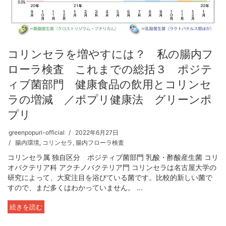
コリンセラを増やすには？ 私の腸内フ
ローラ検査 これまでの総括３ ポジテ
ィブ菌部門 健康食品の飲用とコリンセ
ラの増減 ／ポプリ健康法 グリーンポ
プリ
greenpopuri-official
2022年6月27日
腸内環境
,
コリンセラ
,
腸内フローラ検査
コリンセラ属 独自区分 ポジティブ菌部門 乳酸・酢酸産生菌 コリ
オバクテリア科 アクチノバクテリア門 コリンセラは名古屋大学の
研究によって、大変注目を浴びている菌です。比較的新しい菌で
すので、まだ多くはわかっていません。 ...
続きを読む