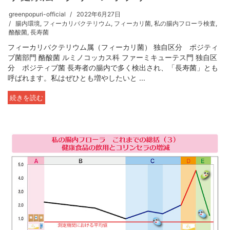
greenpopuri-official
2022年6月27日
腸内環境
,
フィーカリバクテリウム
,
フィーカリ菌
,
私の腸内フローラ検査
,
酪酸菌
,
長寿菌
フィーカリバクテリウム属（フィーカリ菌） 独自区分 ポジティ
ブ菌部門 酪酸菌 ルミノコッカス科 ファーミキューテス門 独自区
分 ポジティブ菌 長寿者の腸内で多く検出され、「長寿菌」とも
呼ばれます。私はぜひとも増やしたいと ...
続きを読む