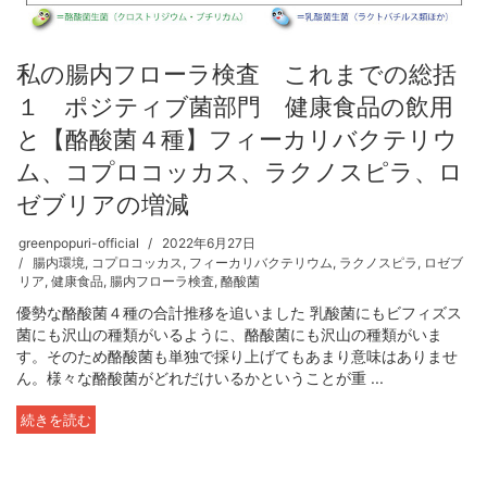
私の腸内フローラ検査 これまでの総括
１ ポジティブ菌部門 健康食品の飲用
と【酪酸菌４種】フィーカリバクテリウ
ム、コプロコッカス、ラクノスピラ、ロ
ゼブリアの増減
greenpopuri-official
2022年6月27日
腸内環境
,
コプロコッカス
,
フィーカリバクテリウム
,
ラクノスピラ
,
ロゼブ
リア
,
健康食品
,
腸内フローラ検査
,
酪酸菌
優勢な酪酸菌４種の合計推移を追いました 乳酸菌にもビフィズス
菌にも沢山の種類がいるように、酪酸菌にも沢山の種類がいま
す。そのため酪酸菌も単独で採り上げてもあまり意味はありませ
ん。様々な酪酸菌がどれだけいるかということが重 ...
続きを読む