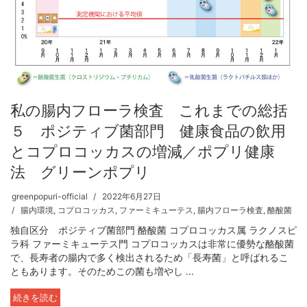
私の腸内フローラ検査 これまでの総括
５ ポジティブ菌部門 健康食品の飲用
とコプロコッカスの増減／ポプリ健康
法 グリーンポプリ
greenpopuri-official
2022年6月27日
腸内環境
,
コプロコッカス
,
ファーミキューテス
,
腸内フローラ検査
,
酪酸菌
独自区分 ポジティブ菌部門 酪酸菌 コプロコッカス属 ラクノスピ
ラ科 ファーミキューテス門 コプロコッカスは非常に優勢な酪酸菌
で、長寿者の腸内で多く検出されるため「長寿菌」と呼ばれるこ
ともあります。そのためこの菌も増やし ...
続きを読む