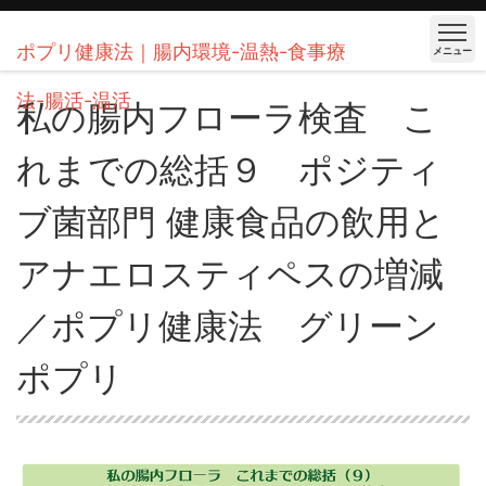
ポプリ健康法｜腸内環境-温熱-食事療
メニュー
法-腸活-温活
私の腸内フローラ検査 こ
れまでの総括９ ポジティ
ブ菌部門 健康食品の飲用と
アナエロスティペスの増減
／ポプリ健康法 グリーン
ポプリ