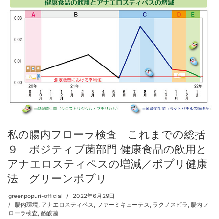
私の腸内フローラ検査 これまでの総括
９ ポジティブ菌部門 健康食品の飲用と
アナエロスティペスの増減／ポプリ健康
法 グリーンポプリ
greenpopuri-official
2022年6月29日
腸内環境
,
アナエロスティペス
,
ファーミキューテス
,
ラクノスピラ
,
腸内フ
ローラ検査
,
酪酸菌