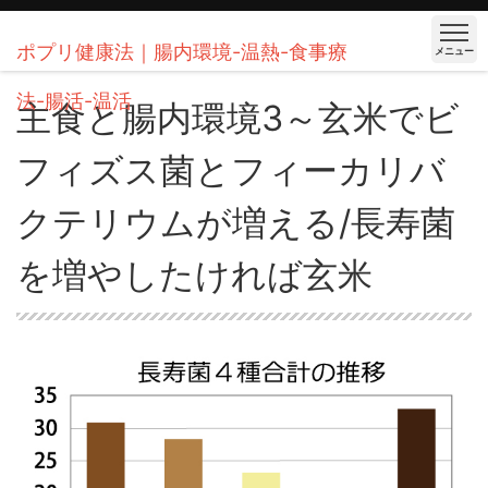
ポプリ健康法｜腸内環境-温熱-食事療
メニュー
法-腸活-温活
主食と腸内環境3～玄米でビ
フィズス菌とフィーカリバ
クテリウムが増える/長寿菌
を増やしたければ玄米