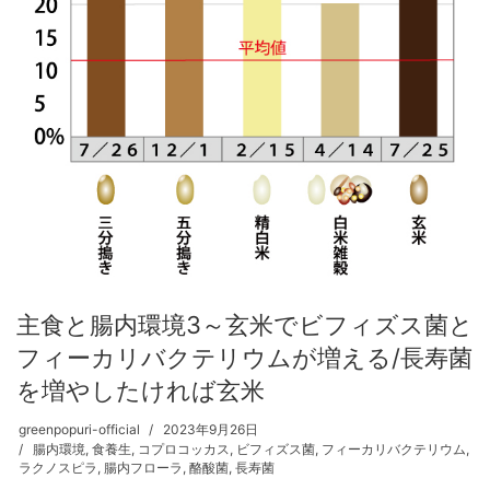
主食と腸内環境3～玄米でビフィズス菌と
フィーカリバクテリウムが増える/長寿菌
を増やしたければ玄米
greenpopuri-official
2023年9月26日
腸内環境
,
食養生
,
コプロコッカス
,
ビフィズス菌
,
フィーカリバクテリウム
,
ラクノスピラ
,
腸内フローラ
,
酪酸菌
,
長寿菌