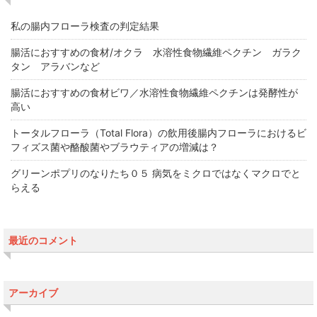
私の腸内フローラ検査の判定結果
腸活におすすめの食材/オクラ 水溶性食物繊維ペクチン ガラク
タン アラバンなど
腸活におすすめの食材ビワ／水溶性食物繊維ペクチンは発酵性が
高い
トータルフローラ（Total Flora）の飲用後腸内フローラにおけるビ
フィズス菌や酪酸菌やブラウティアの増減は？
グリーンポプリのなりたち０５ 病気をミクロではなくマクロでと
らえる
最近のコメント
アーカイブ