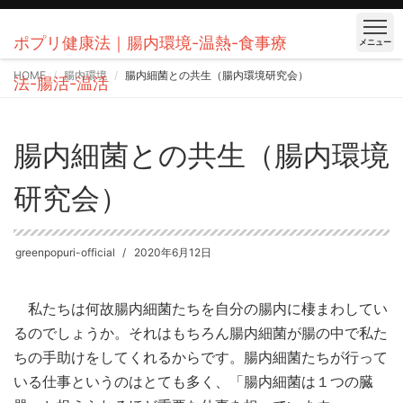
ポプリ健康法｜腸内環境-温熱-食事療
メニュー
HOME
腸内環境
腸内細菌との共生（腸内環境研究会）
法-腸活-温活
腸内細菌との共生（腸内環境
研究会）
greenpopuri-official
2020年6月12日
私たちは何故腸内細菌たちを自分の腸内に棲まわしてい
るのでしょうか。それはもちろん腸内細菌が腸の中で私た
ちの手助けをしてくれるからです。腸内細菌たちが行って
いる仕事というのはとても多く、「腸内細菌は１つの臓