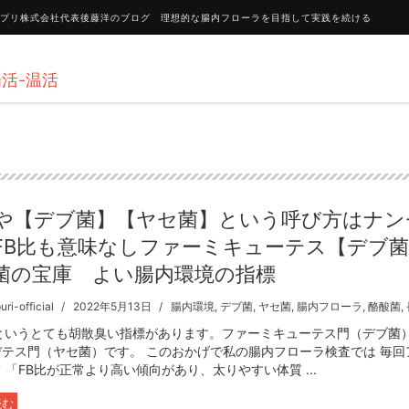
ンポプリ株式会社代表後藤洋のブログ 理想的な腸内フローラを目指して実践を続ける
活-温活
や【デブ菌】【ヤセ菌】という呼び方はナン
FB比も意味なしファーミキューテス【デブ
菌の宝庫 よい腸内環境の指標
ri-official
2022年5月13日
腸内環境
,
デブ菌
,
ヤセ菌
,
腸内フローラ
,
酪酸菌
,
比というとても胡散臭い指標があります。ファーミキューテス門（デブ菌
デテス門（ヤセ菌）です。 このおかげで私の腸内フローラ検査では 毎回
 「FB比が正常より高い傾向があり、太りやすい体質 ...
読む