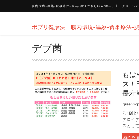
腸内環境-温熱-食事療法-腸活-温活に取り組み30年以上 グリー
ポプリ健康法｜腸内環境-温熱-食事療法-腸
デブ菌
もは
ス！
長寿
greenpopu
F／B
テロイ
スとして
続きを