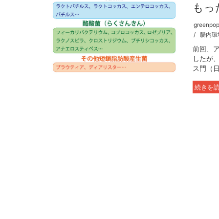
もっ
greenpopu
腸内環
前回、
したが
ス門（日
続きを