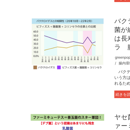
バク
菌が
は長
ラ 
greenpopu
腸内環
バクテ
いう方
れるため
続きを
ヤセ
ァー