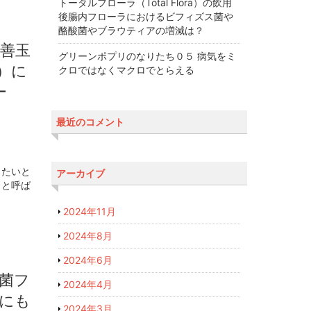
トータルフローラ（Total Flora）の飲用
後腸内フローラにおけるビフィズス菌や
酪酸菌やブラウティアの増減は？
善玉
グリーンポプリのなりたち０５ 病気をミ
）に
クロではなくマクロでとらえる
ー
最近のコメント
したいと
アーカイブ
」と呼ば
2024年11月
2024年8月
2024年6月
菌フ
2024年4月
にも
2024年3月