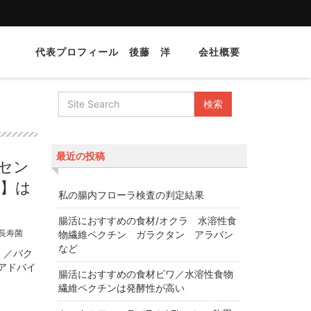
代表プロフィール 後藤 洋
会社概要
最近の投稿
セン
菌】は
私の腸内フローラ検査の判定結果
腸活におすすめの食材/オクラ 水溶性食
長寿菌
物繊維ペクチン ガラクタン アラバン
など
）／バク
アドバイ
腸活におすすめの食材ビワ／水溶性食物
繊維ペクチンは発酵性が高い