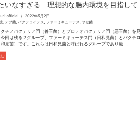
たいなすぎる 理想的な腸内環境を目指して
ri-official
2022年5月2日
境
,
デブ菌
,
バクテロイデス
,
ファーミキューテス
,
ヤセ菌
アクチノバクテリア門（善玉菌）とプロテオバクテリア門（悪玉菌）を
、今回は残る２グループ、ファーミキューテス門（日和見菌）とバクテ
和見菌）です。これらは日和見菌と呼ばれるグループであり最 ...
読む