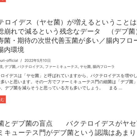
テロイデス（ヤセ菌）が増えるということは
総崩れで減るという残念なデータ （デブ菌
寿菌・期待の次世代善玉菌が多い／腸内フロ
腸内環境
ri-official
2022年5月10日
境
,
デブ菌
,
バクテロイデス
,
ファーミキューテス
,
ヤセ菌
,
腸内フローラ
ロイデスは「ヤセ菌」と呼ばれていますから、バクテロイデスを増や
は多いと思います。その一方でファーミキューテス門の細菌は「デブ菌
、デブ菌を減らそうと思っている方も多いでしょう。 まる ...
読む
菌とデブ菌の盲点 バクテロイデスがヤセ
ミキューテス門がデブ菌という認識はあまり