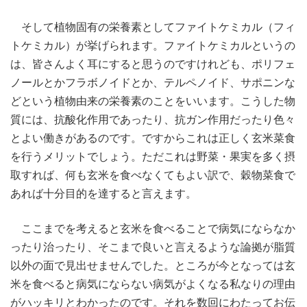
そして植物固有の栄養素としてファイトケミカル（フィ
トケミカル）が挙げられます。ファイトケミカルというの
は、皆さんよく耳にすると思うのですけれども、ポリフェ
ノールとかフラボノイドとか、テルペノイド、サポニンな
どという植物由来の栄養素のことをいいます。こうした物
質には、抗酸化作用であったり、抗ガン作用だったり色々
とよい働きがあるのです。ですからこれは正しく玄米菜食
を行うメリットでしょう。ただこれは野菜・果実を多く摂
取すれば、何も玄米を食べなくてもよい訳で、穀物菜食で
あれば十分目的を達すると言えます。
ここまでを考えると玄米を食べることで病気にならなか
ったり治ったり、そこまで良いと言えるような論拠が脂質
以外の面で見出せませんでした。ところが今となっては玄
米を食べると病気にならない病気がよくなる私なりの理由
がハッキリとわかったのです。それを数回にわたってお伝