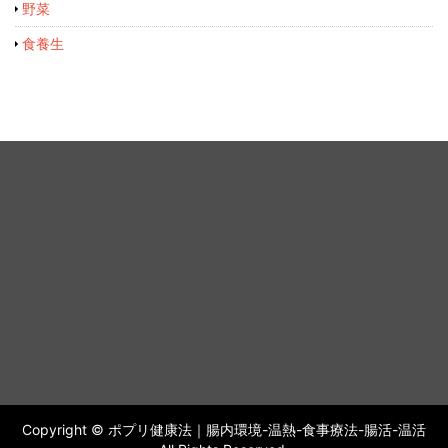
野菜
食養生
Copyright © ポプリ健康法｜腸内環境-温熱-食事療法-腸活-温活