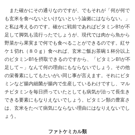
また確かにその通りなのですが、でもそれが「何が何で
も玄米を食べないといけないという論拠にはならない。」
と私は考えるのです。確かに戦前であればビタミンB1が不
足して脚気も流行ったでしょうが、現代では肉から魚から
野菜から果実まで何でも食べることができるのです。紅サ
ケ１切れ（８０ｇ）食べれば、玄米ご飯お茶碗１杯分以上
のビタミンB1を摂取できるのですから、「ビタミンB1が不
足して～」なんて何の理由にもならないでしょう。その他
の栄養素にしてもたいがい同じ事が言えます。それにビタ
ミンなど腸内細菌が腸内で生産しているわけですし、マル
チビタミンを毎日摂っていたとしても病気が治って長生き
できる要素にもなりえないでしょう。ビタミン類の豊富さ
は、玄米をたべて病気にならない理由にはなりえないでし
ょう。
ファトケミカル類