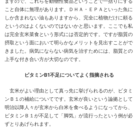
ますので、これらを動物性食品ということで一括りにする
こと自体に無理があります。ＤＨＡ・ＥＰＡといった魚に
しか含まれない油もありますから、完全に植物だけに頼る
というのはよくないのではないかと思います。ここでも私
は完全玄米菜食という形式には否定的です。ですが脂質の
摂取という面において明らかなメリットを見出すことがで
きました。病気にならない病気を治すためには、脂質との
上手な付き合い方が大切なのです。
ビタミンB1不足についてよく指摘される
玄米がよい理由として真っ先に挙げられるのが、ビタミ
ンＢ１の補給についてです。玄米が良いという論拠として
明治以降人々が玄米から白米を食べるようになってから、
ビタミンＢ１が不足して「脚気」が流行ったという例が必
ずとりあげられます。