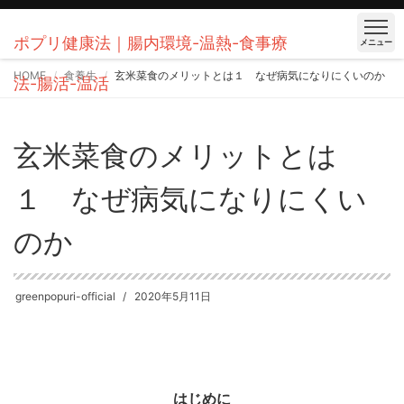
ポプリ健康法｜腸内環境-温熱-食事療
メニュー
HOME
食養生
玄米菜食のメリットとは１ なぜ病気になりにくいのか
法-腸活-温活
玄米菜食のメリットとは
１ なぜ病気になりにくい
のか
greenpopuri-official
2020年5月11日
はじめに