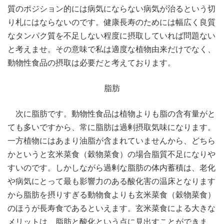
質のポジション的には病気にならない病気が治るという切
り札にはならないのです。健康長寿のためには幅広く良質
なタンパク質を不足しない程度に摂取していれば問題ない
と考えませ。その意味で私は適度な植物由来だけでなく、
動物性食品の摂取は必要だと考えております。
脂肪
次に脂肪です。動物性食品は植物よりも脂の含有量がと
ても多いですから、常に脂肪は過剰摂取気味になります。
一方植物にはあまり油脂が含まれていませんから、どちら
かというと玄米菜食（穀物菜食）の場合脂質不足になりや
すいのです。しかしながら過剰な脂肪の体内蓄積は、老化
や病気にとって最も影響力のある酸化害の温床となります
から脂肪を摂りすぎる動物食よりも玄米菜食（穀物菜食）
のほうが長寿食であるといえます。玄米菜食による大きな
メリットは、脂肪と酸化という点に見出すことができま