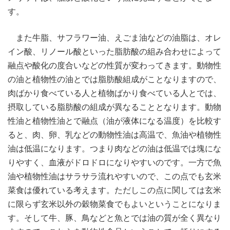
す。
また牛脂、サフラワー油、えごま油などの油脂は、オレ
イン酸、リノール酸といった脂肪酸の組み合わせによって
融点や酸化の度合いなどの性質が変わってきます。動物性
の油と植物性の油とでは脂肪酸組成がことなりますので、
肉ばかり食べている人と植物ばかり食べている人とでは、
摂取している脂肪酸の組成が異なることとなります。動物
性油と植物性油とで融点（油が液体になる温度）を比較す
ると、肉、卵、乳などの動物性油は高温で、魚油や植物性
油は低温になります。つまり肉などの油は低温では塊にな
りやすく、血液がドロドロになりやすいのです。一方で魚
油や植物性油はサラサラ流れやすいので、この点でも玄米
菜食は優れている考えます。ただしこの点に関しては玄米
に限らず玄米以外の穀物菜食でもよいということになりま
す。そして牛、豚、鳥などと魚とでは油の質が全く異なり