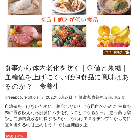
食事から体内老化を防ぐ｜GI値と果糖｜
血糖値を上げにくい低GI食品に意味はあ
るのか？｜食養生
greenpopuri-official
2022年5月27日
健康法
,
食養生
,
GI値
,
低GI食
血糖値を上げないために、糖化しないという目的のために 主食を
肉に置き換えたら肝臓にムチを打つことになるかー。 悪玉菌も増
やして腸内腐敗を助長するのか。 ならば主食をデンプンから肉に
置き換えるのは止めよう！ でも血糖値を上 ...
続きを読む