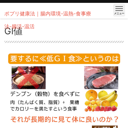
ポプリ健康法｜腸内環境-温熱-食事療
メニュー
法-腸活-温活
GI値