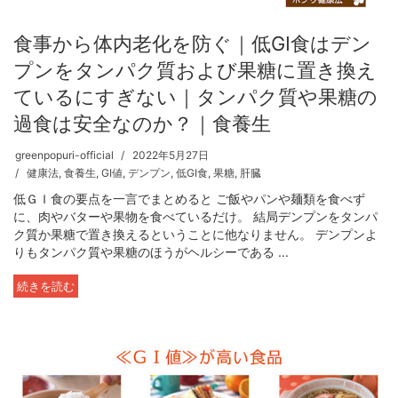
食事から体内老化を防ぐ｜低GI食はデン
プンをタンパク質および果糖に置き換え
ているにすぎない｜タンパク質や果糖の
過食は安全なのか？｜食養生
greenpopuri-official
2022年5月27日
健康法
,
食養生
,
GI値
,
デンプン
,
低GI食
,
果糖
,
肝臓
低ＧＩ食の要点を一言でまとめると ご飯やパンや麺類を食べず
に、肉やバターや果物を食べているだけ。 結局デンプンをタンパ
ク質か果糖で置き換えるということに他なりません。 デンプンよ
りもタンパク質や果糖のほうがヘルシーである ...
続きを読む