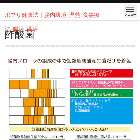
ポプリ健康法｜腸内環境-温熱-食事療
メニュー
法-腸活-温活
酢酸菌