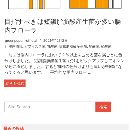
目指すべきは短鎖脂肪酸産生菌が多い腸
内フローラ
greenpopuri-official
2021年12月2日
腸内環境
,
ビフィズス菌
,
乳酸菌
,
短鎖脂肪酸産生菌
,
酢酸菌
,
酪酸菌
前回は腸内フローラにおいて２％以上を占める菌を属ごとに色
分けしました。 短鎖脂肪酸産生菌 だけをピックアップしてオレン
ジ色に着色しました。すると前回の色分けよりも違いが明確にな
ってくると思います。 平均的な腸内フロー ...
続きを読む
最近の投稿