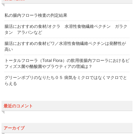
私の腸内フローラ検査の判定結果
腸活におすすめの食材/オクラ 水溶性食物繊維ペクチン ガラク
タン アラバンなど
腸活におすすめの食材ビワ／水溶性食物繊維ペクチンは発酵性が
高い
トータルフローラ（Total Flora）の飲用後腸内フローラにおけるビ
フィズス菌や酪酸菌やブラウティアの増減は？
グリーンポプリのなりたち０５ 病気をミクロではなくマクロでと
らえる
最近のコメント
アーカイブ