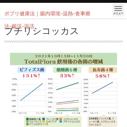
ポプリ健康法｜腸内環境-温熱-食事療
メニュー
法-腸活-温活
ブチリシコッカス