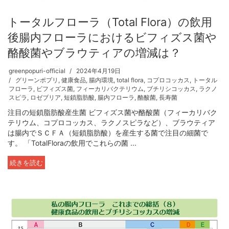
トータルフローラ（Total Flora）の飲用
後腸内フローラにおけるビフィズス菌や
酪酸菌やブラウティアの増減は？
greenpopuri-official
2024年4月19日
グリーンポプリ
,
健康食品
,
腸内環境
,
total flora
,
コプロコッカス
,
トータル
フローラ
,
ビフィズス菌
,
フィーカリバクテリウム
,
ブチリシコッカス
,
ラクノ
スピラ
,
ロゼブリア
,
短鎖脂肪酸
,
腸内フローラ
,
酪酸菌
,
長寿菌
注目の短鎖脂肪酸産生菌 ビフィズス菌や酪酸菌（フィーカリバク
テリウム、コプロコッカス、ラクノスピラなど）、ブラウティア
は腸内でＳＣＦＡ（短鎖脂肪酸）を産生する菌で注目の細菌で
す。 「TotalFloraの飲用でこれらの菌 ...
続きを読む