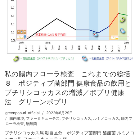
私の腸内フローラ検査 これまでの総括
８ ポジティブ菌部門 健康食品の飲用と
ブチリシコッカスの増減／ポプリ健康
法 グリーンポプリ
greenpopuri-official
2022年6月29日
腸内環境
,
ファーミキューテス
,
ブチリシコッカス
,
ルミノコッカス
,
腸内フ
ローラ検査
,
酪酸菌
ブチリシコッカス属 独自区分 ポジティブ菌部門 酪酸菌 ルミノコ
ッカス科 ファーミキューテス門