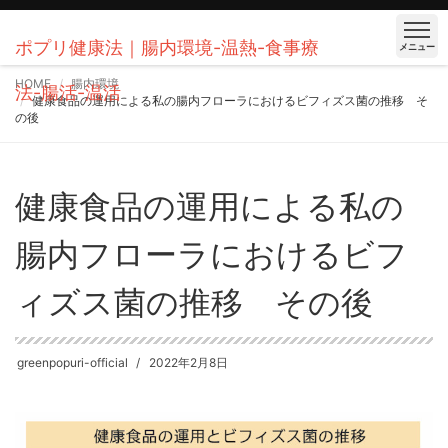
ポプリ健康法｜腸内環境-温熱-食事療
メニュー
HOME
腸内環境
法-腸活-温活
健康食品の運用による私の腸内フローラにおけるビフィズス菌の推移 そ
の後
健康食品の運用による私の
腸内フローラにおけるビフ
ィズス菌の推移 その後
greenpopuri-official
2022年2月8日