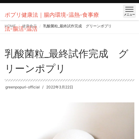
ポプリ健康法｜腸内環境-温熱-食事療
メニュー
HOME
健康食品
乳酸菌粒_最終試作完成 グリーンポプリ
法-腸活-温活
乳酸菌粒_最終試作完成 グ
リーンポプリ
greenpopuri-official
2022年3月22日