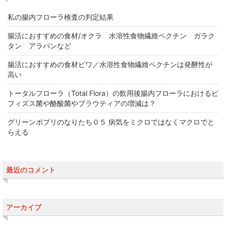
私の腸内フローラ検査の判定結果
腸活におすすめの食材/オクラ 水溶性食物繊維ペクチン ガラク
タン アラバンなど
腸活におすすめの食材ビワ／水溶性食物繊維ペクチンは発酵性が
高い
トータルフローラ（Total Flora）の飲用後腸内フローラにおけるビ
フィズス菌や酪酸菌やブラウティアの増減は？
グリーンポプリのなりたち０５ 病気をミクロではなくマクロでと
らえる
最近のコメント
アーカイブ