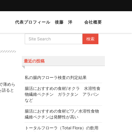
代表プロフィール 後藤 洋
会社概要
最近の投稿
私の腸内フローラ検査の判定結果
で薄めら
腸活におすすめの食材/オクラ 水溶性食
を語ると
物繊維ペクチン ガラクタン アラバン
など
腸活におすすめの食材ビワ／水溶性食物
繊維ペクチンは発酵性が高い
トータルフローラ（Total Flora）の飲用