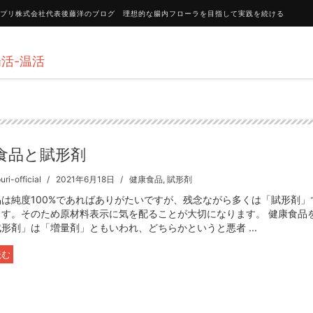
ンポプリ株式会社代表後藤洋のブログ 理想的な腸内フローラを目指して実践を続ける
活-温活
食品と賦形剤
ri-official
2021年6月18日
健康食品
,
賦形剤
品は純度100%であればありがたいですが、残念ながら多くは「賦形剤」
ます。そのため原材料表示に気を配ることが大切になります。 健康食品
形剤」は「増量剤」ともいわれ、どちらかというと悪者 ...
読む