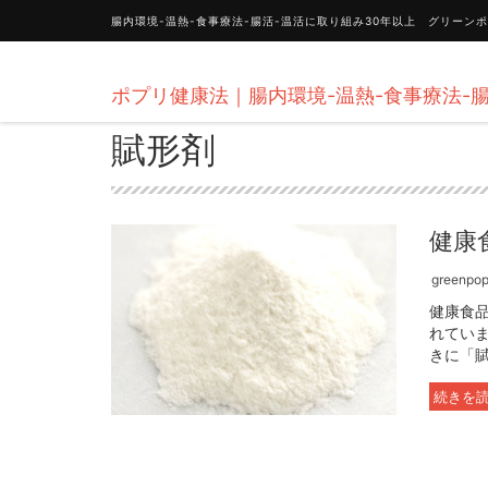
腸内環境-温熱-食事療法-腸活-温活に取り組み30年以上 グリー
ポプリ健康法｜腸内環境-温熱-食事療法-腸
賦形剤
健康
greenpopu
健康食
れてい
きに「賦
続きを