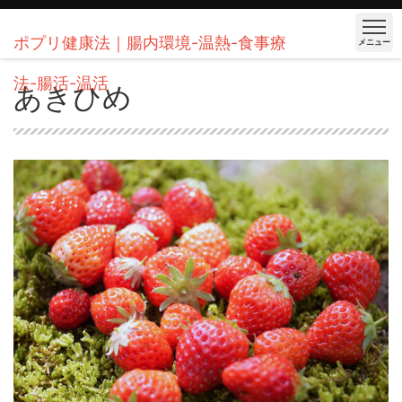
ポプリ健康法｜腸内環境-温熱-食事療
メニュー
法-腸活-温活
あきひめ