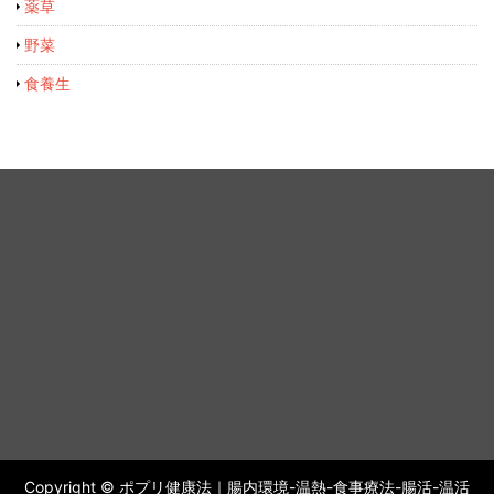
薬草
野菜
食養生
Copyright © ポプリ健康法｜腸内環境-温熱-食事療法-腸活-温活